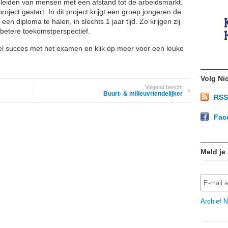
opleiden van mensen met een afstand tot de arbeidsmarkt.
ject gestart. In dit project krijgt een groep jongeren de
n diploma te halen, in slechts 1 jaar tijd. Zo krijgen zij
betere toekomstperspectief.
l succes met het examen en klik op meer voor een leuke
Volg Ni
Volgend bericht
Buurt- & milieuvriendelijker
RSS
Fac
Meld je
Archief N