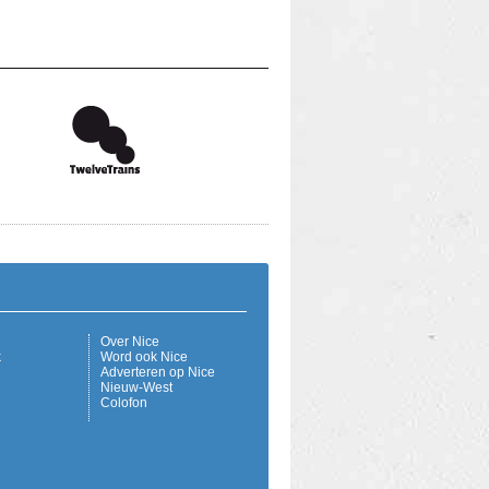
Over Nice
k
Word ook Nice
Adverteren op Nice
Nieuw-West
Colofon