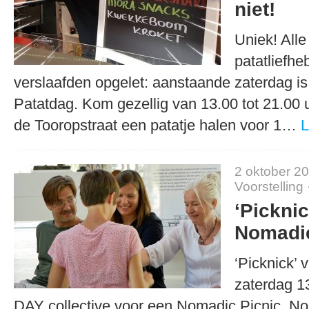
niet!
Uniek! All
patatliefhe
verslaafden opgelet: aanstaande zaterdag is
Patatdag. Kom gezellig van 13.00 tot 21.00 uu
de Tooropstraat een patatje halen voor 1…
L
2 oktober 2
Voorstelling
‘Pickni
Nomadic
‘Picknick’ 
zaterdag 1
DAY collective voor een Nomadic Picnic. No