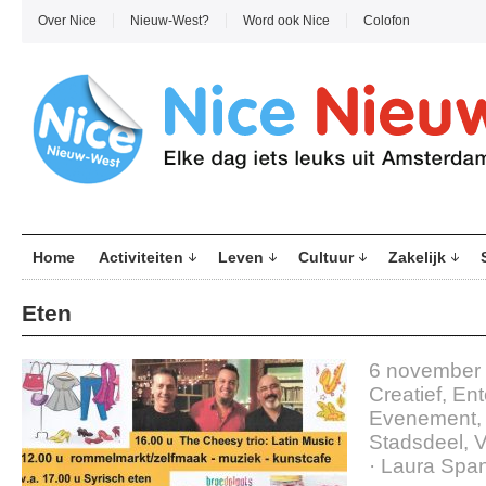
Over Nice
Nieuw-West?
Word ook Nice
Colofon
Home
Activiteiten
Leven
Cultuur
Zakelijk
Eten
6 november
Creatief
,
Ent
Evenement
Stadsdeel
,
V
·
Laura Spa