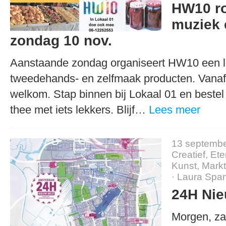
HW10 r
muziek 
zondag 10 nov.
Aanstaande zondag organiseert HW10 een l
tweedehands- en zelfmaak producten. Vanaf 
welkom. Stap binnen bij Lokaal 01 en bestel 
thee met iets lekkers. Blijf…
Lees meer
13 septembe
Creatief
,
Ete
Kunst
,
Markt
·
Laura Spa
24H Ni
Morgen, za