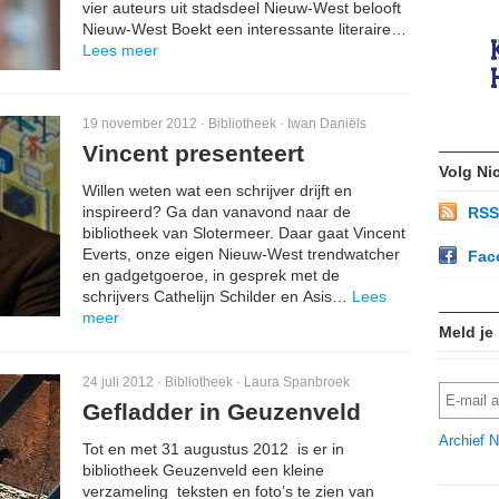
vier auteurs uit stadsdeel Nieuw-West belooft
Nieuw-West Boekt een interessante literaire…
Lees meer
19 november 2012 ·
Bibliotheek
·
Iwan Daniëls
Vincent presenteert
Volg Ni
Willen weten wat een schrijver drijft en
inspireerd? Ga dan vanavond naar de
RSS
bibliotheek van Slotermeer. Daar gaat Vincent
Everts, onze eigen Nieuw-West trendwatcher
Fac
en gadgetgoeroe, in gesprek met de
schrijvers Cathelijn Schilder en Asis…
Lees
meer
Meld je
24 juli 2012 ·
Bibliotheek
·
Laura Spanbroek
Gefladder in Geuzenveld
Archief N
Tot en met 31 augustus 2012 is er in
bibliotheek Geuzenveld een kleine
verzameling teksten en foto’s te zien van