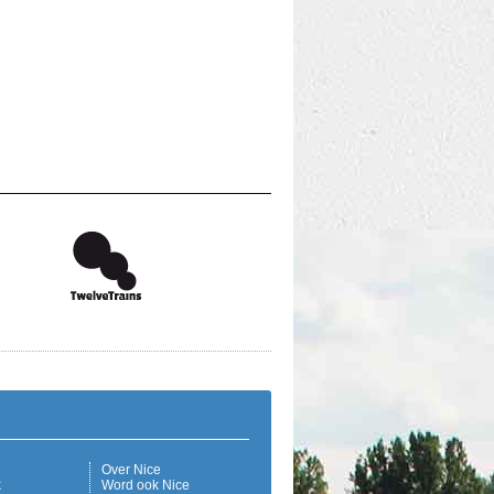
Over Nice
k
Word ook Nice