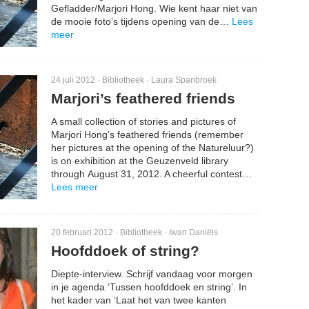
Gefladder/Marjori Hong. Wie kent haar niet van
de mooie foto’s tijdens opening van de…
Lees
meer
24 juli 2012 ·
Bibliotheek
·
Laura Spanbroek
Marjori’s feathered friends
A small collection of stories and pictures of
Marjori Hong’s feathered friends (remember
her pictures at the opening of the Natureluur?)
is on exhibition at the Geuzenveld library
through August 31, 2012. A cheerful contest…
Lees meer
20 februari 2012 ·
Bibliotheek
·
Iwan Daniëls
Hoofddoek of string?
Diepte-interview. Schrijf vandaag voor morgen
in je agenda ‘Tussen hoofddoek en string’. In
het kader van ‘Laat het van twee kanten