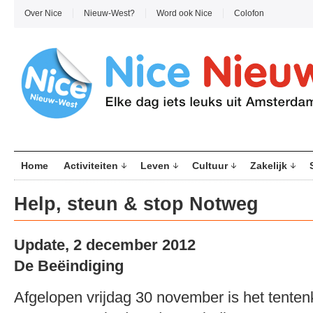
Over Nice
Nieuw-West?
Word ook Nice
Colofon
Home
Activiteiten
Leven
Cultuur
Zakelijk
Help, steun & stop Notweg
Update, 2 december 2012
De Beëindiging
Afgelopen vrijdag 30 november is het tente