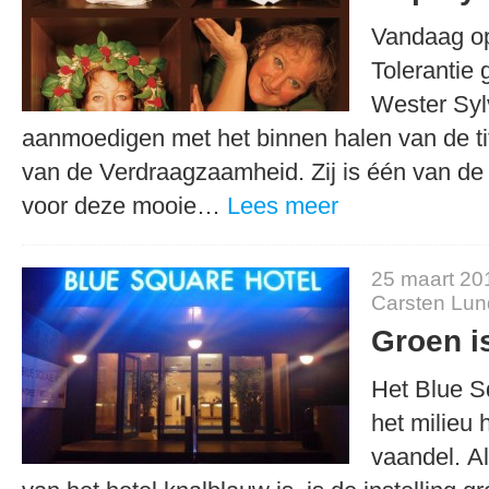
Vandaag o
Tolerantie
Wester Syl
aanmoedigen met het binnen halen van de t
van de Verdraagzaamheid. Zij is één van d
voor deze mooie…
Lees meer
25 maart 20
Carsten Lu
Groen i
Het Blue S
het milieu 
vaandel. A