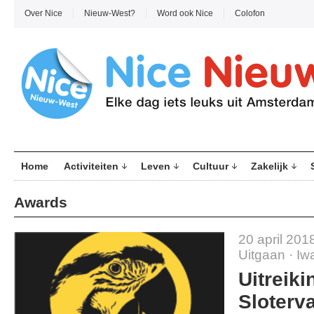
Over Nice
Nieuw-West?
Word ook Nice
Colofon
Home
Activiteiten
Leven
Cultuur
Zakelijk
Awards
20 april 201
Uitgaan
·
Iw
Uitreiki
Sloterv