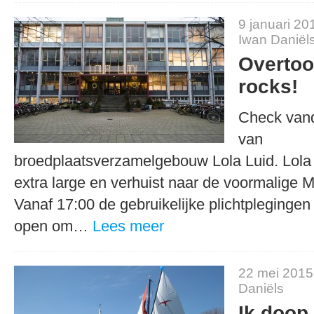
9 januari 20
Iwan Daniël
Overtoo
rocks!
Check van
van
broedplaatsverzamelgebouw Lola Luid. Lola L
extra large en verhuist naar de voormalige 
Vanaf 17:00 de gebruikelijke plichtpleginge
open om…
Lees meer
22 mei 2015
Daniëls
Ik doop