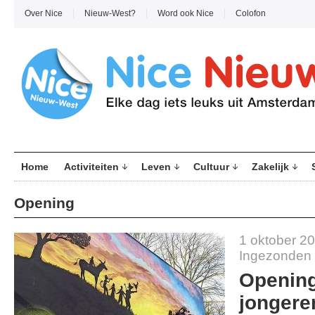
Over Nice
Nieuw-West?
Word ook Nice
Colofon
Home
Activiteiten
Leven
Cultuur
Zakelijk
Opening
1 oktober 2
Ingezonden
Openin
jongere