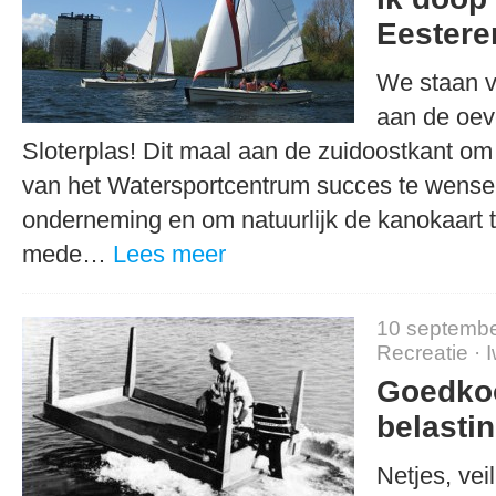
Eestere
We staan 
aan de oev
Sloterplas! Dit maal aan de zuidoostkant o
van het Watersportcentrum succes te wens
onderneming en om natuurlijk de kanokaart 
mede…
Lees meer
10 septembe
Recreatie
·
Goedko
belasti
Netjes, vei