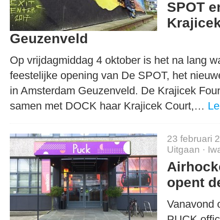
SPOT en
Krajicek
Geuzenveld
Op vrijdagmiddag 4 oktober is het na lang w
feestelijke opening van De SPOT, het nieu
in Amsterdam Geuzenveld. De Krajicek Foun
samen met DOCK haar Krajicek Court,…
Le
23 februari 
Uitgaan
·
Iw
Airhock
opent d
Vanavond 
PUCK offic