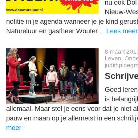
nu ook Dol
Nieuw-Wes
notitie in je agenda wanneer je je kind gerust 
Natureluur en gastheer Wouter…
Lees meer
8 maart 201
Leven
,
Onde
judithploeg
Schrijv
Goed leren
is belangri
allemaal. Maar stel je eens voor dat je niet al
pauw en maan op je allernetst in een schrif
meer