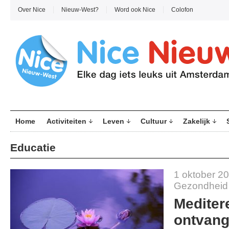
Over Nice
Nieuw-West?
Word ook Nice
Colofon
Home
Activiteiten
Leven
Cultuur
Zakelijk
Educatie
1 oktober 2
Gezondheid
Meditere
ontvang