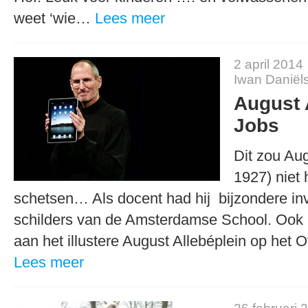
weet ‘wie…
Lees meer
2 april 2014
Iwan Daniël
August 
Jobs
Dit zou Au
1927) niet
schetsen… Als docent had hij bijzondere in
schilders van de Amsterdamse School. Ook 
aan het illustere August Allebéplein op he
Lees meer