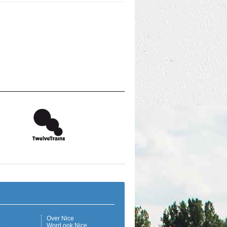
Over Nice
k
Word ook Nice