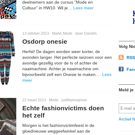
deelnemers aan de cursus “Mode en
Cultuur” in HW10. Wil je…
Lees meer
13 oktober 2013 ·
Markt
,
Mode
·
Iwan Daniëls
Osdorp onesie
Volg Ni
Herfst! De dagen worden weer korter, de
avonden langer. Het perfecte seizoen voor een
RSS
avondje gezellig voor de tv of achter de
naaimachine. Achter je naaimachine om
Fac
bijvoorbeeld zelf een Onesie te maken….
Lees
meer
Meld je
22 maart 2013 ·
Mode
·
judithploegman
Echte fashionvictims doen
het zelf
Archief N
Morgen is het fashionvictimfeest in de
gloednieuwe weggeefwinkel aan de