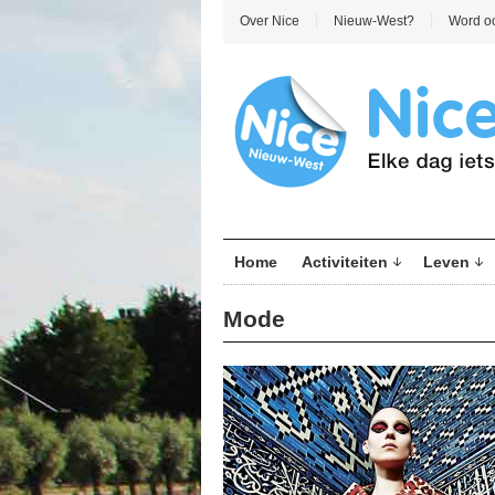
Over Nice
Nieuw-West?
Word o
Home
Activiteiten
Leven
Mode