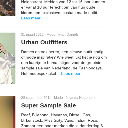
Nolenstraat. Meiden van 12 tot 16 jaar kunnen
er vanaf 10 uur terecht om van hun oude
kleren een exclusieve, costum made outfit…
Lees meer
31 maart 2012 ·
Mode
·
Iwan Daniëls
Urban Outfitters
Dames en ook heren, een nieuwe outfit nodig
of mode inspiratie? Wie weet lukt het je nog om
een kaartje te bemachtigen voor de grootste
sample sale van Nederland, de Fashiondays.
Hét modespektakel…
Lees meer
28 september 2011 ·
Mode
·
Jolanda Hogenbirk
Super Sample Sale
Reef, Billabong, Havanas, Diesel, Gas,
Birkenstock, Miss Sixty, Vans, Indian Rose.
Zomaar een paar merken die je donderdag 6