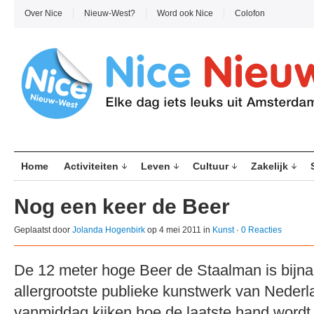
Over Nice
Nieuw-West?
Word ook Nice
Colofon
Home
Activiteiten
Leven
Cultuur
Zakelijk
Nog een keer de Beer
Geplaatst door
Jolanda Hogenbirk
op 4 mei 2011 in
Kunst
·
0 Reacties
De 12 meter hoge Beer de Staalman is bijna
allergrootste publieke kunstwerk van Neder
vanmiddag kijken hoe de laatste hand wordt