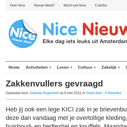
Over Nice
Nieuw-West?
Word ook Nice
Colofon
Home
Activiteiten
Leven
Cultuur
Zakelijk
Zakkenvullers gevraagd
Geplaatst door
Jolanda Hogenbirk
op 8 mei 2011 in
Goed doel
·
0 Reacties
Heb jij ook een lege KICI zak in je brieven
deze dan vandaag met je overtollige kleding,
huishoud- en bedtextiel en knuffels. Maanda