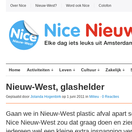
Over Nice
Nieuw-West?
Word ook Nice
Colofon
Home
Activiteiten
Leven
Cultuur
Zakelijk
Nieuw-West, glashelder
Geplaatst door
Jolanda Hogenbirk
op 1 juni 2011 in
Milieu
·
0 Reacties
Gaan we in Nieuw-West plastic afval apart s
Nice Nieuw-West zou dat graag doen en zie
iedereen wel een kleine extra inspanning ve