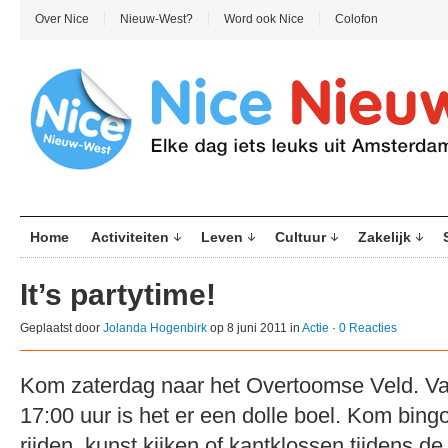
Over Nice
Nieuw-West?
Word ook Nice
Colofon
Home
Activiteiten
Leven
Cultuur
Zakelijk
It’s partytime!
Geplaatst door
Jolanda Hogenbirk
op 8 juni 2011 in
Actie
·
0 Reacties
Kom zaterdag naar het Overtoomse Veld. Van
17:00 uur is het er een dolle boel. Kom bing
rijden, kunst kijken of kantklossen tijdens de