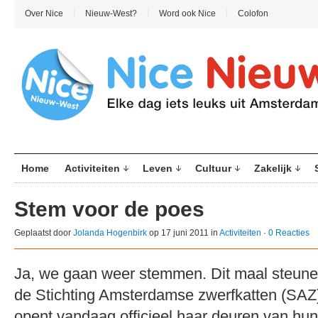
Over Nice
Nieuw-West?
Word ook Nice
Colofon
Home
Activiteiten
Leven
Cultuur
Zakelijk
Stem voor de poes
Geplaatst door
Jolanda Hogenbirk
op 17 juni 2011 in
Activiteiten
·
0 Reacties
Ja, we gaan weer stemmen. Dit maal steune
de Stichting Amsterdamse zwerfkatten (SAZ)
opent vandaag officieel haar deuren van hun