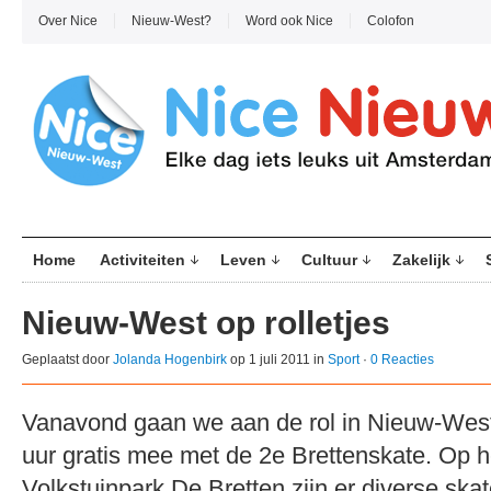
Over Nice
Nieuw-West?
Word ook Nice
Colofon
Home
Activiteiten
Leven
Cultuur
Zakelijk
Nieuw-West op rolletjes
Geplaatst door
Jolanda Hogenbirk
op 1 juli 2011 in
Sport
·
0 Reacties
Vanavond gaan we aan de rol in Nieuw-West
uur gratis mee met de 2e Brettenskate. Op he
Volkstuinpark De Bretten zijn er diverse skat