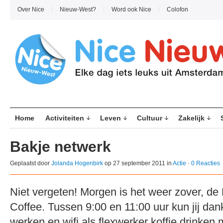
Over Nice
Nieuw-West?
Word ook Nice
Colofon
Home
Activiteiten
Leven
Cultuur
Zakelijk
Bakje netwerk
Geplaatst door
Jolanda Hogenbirk
op 27 september 2011 in
Actie
·
0 Reacties
Niet vergeten! Morgen is het weer zover, d
Coffee. Tussen 9:00 en 11:00 uur kun jij dan
werken en wifi als flexwerker koffie drinken 