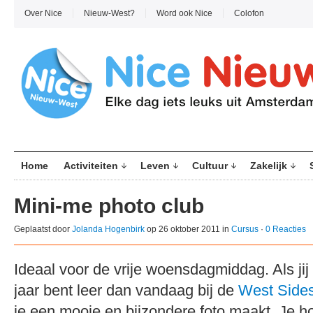
Over Nice
Nieuw-West?
Word ook Nice
Colofon
Home
Activiteiten
Leven
Cultuur
Zakelijk
Mini-me photo club
Geplaatst door
Jolanda Hogenbirk
op 26 oktober 2011 in
Cursus
·
0 Reacties
Ideaal voor de vrije woensdagmiddag. Als jij
jaar bent leer dan vandaag bij de
West Sides
je een mooie en bijzondere foto maakt. Je ho