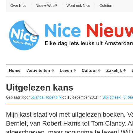
Over Nice
Nieuw-West?
Word ook Nice
Colofon
Home
Activiteiten
Leven
Cultuur
Zakelijk
Uitgelezen kans
Geplaatst door
Jolanda Hogenbirk
op 15 december 2011 in
Bibliotheek
·
0 Rea
Mijn kast staat vol met uitgelezen boeken. V
Bernlef, van Robert Harris tot Tom Clancy. A
afgeschreven, maar nog prima te lezen! Wil j