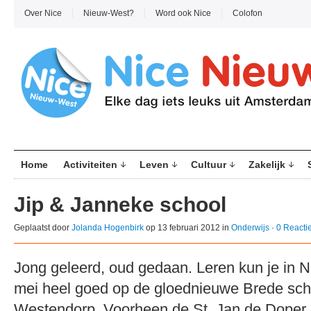
Over Nice
Nieuw-West?
Word ook Nice
Colofon
Home
Activiteiten
Leven
Cultuur
Zakelijk
Jip & Janneke school
Geplaatst door
Jolanda Hogenbirk
op 13 februari 2012 in
Onderwijs
·
0 Reacti
Jong geleerd, oud gedaan. Leren kun je in 
mei heel goed op de gloednieuwe Brede sch
Westendorp. Voorheen de St. Jan de Doper 