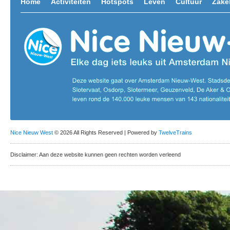
Home
Activiteiten
Hotspots
Leven
Cultuur
Zakel
Nice Nieuw West
© 2026 All Rights Reserved | Powered by
TwelveTrains
Disclaimer: Aan deze website kunnen geen rechten worden verleend