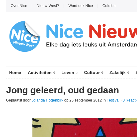
Over Nice
Nieuw-West?
Word ook Nice
Colofon
Home
Activiteiten
Leven
Cultuur
Zakelijk
Jong geleerd, oud gedaan
Geplaatst door
Jolanda Hogenbirk
op 25 september 2012 in
Festival
·
0 Reacti