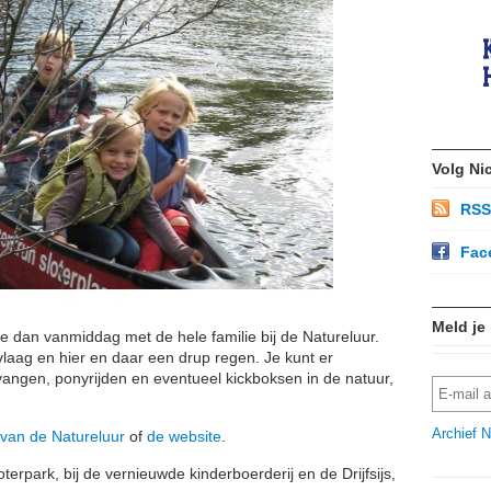
Volg Ni
RSS
Fac
Meld je
e dan vanmiddag met de hele familie bij de Natureluur.
dvlaag en hier en daar een drup regen. Je kunt er
ngen, ponyrijden en eventueel kickboksen in de natuur,
Archief N
van de Natureluur
of
de website
.
oterpark, bij de vernieuwde kinderboerderij en de Drijfsijs,