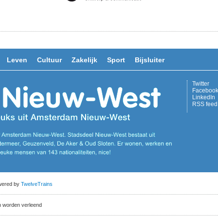
Leven
Cultuur
Zakelijk
Sport
Bijsluiter
Twitter
Faceboo
LinkedIn
RSS feed
owered by
TwelveTrains
n worden verleend