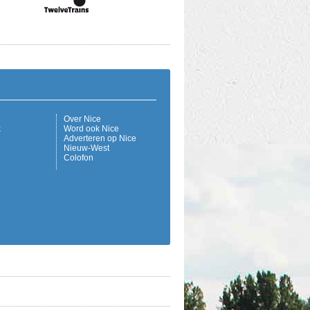
Over Nice
k
Word ook Nice
Adverteren op Nice
Nieuw-West
Colofon