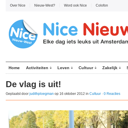
Over Nice
Nieuw-West?
Word ook Nice
Colofon
Home
Activiteiten
Leven
Cultuur
Zakelijk
De vlag is uit!
Geplaatst door
judithploegman
op 16 oktober 2012 in
Cultuur
·
0 Reacties