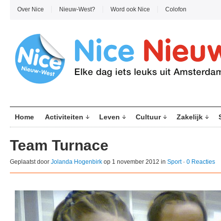
Over Nice
Nieuw-West?
Word ook Nice
Colofon
Home
Activiteiten
Leven
Cultuur
Zakelijk
Team Turnace
Geplaatst door
Jolanda Hogenbirk
op 1 november 2012 in
Sport
·
0 Reacties