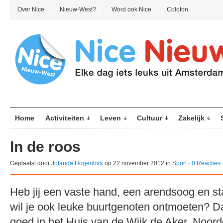
Over Nice
Nieuw-West?
Word ook Nice
Colofon
Home
Activiteiten
Leven
Cultuur
Zakelijk
In de roos
Geplaatst door
Jolanda Hogenbirk
op 22 november 2012 in
Sport
·
0 Reacties
Heb jij een vaste hand, een arendsoog en 
wil je ook leuke buurtgenoten ontmoeten? D
goed in het Huis van de Wijk de Aker, Noor