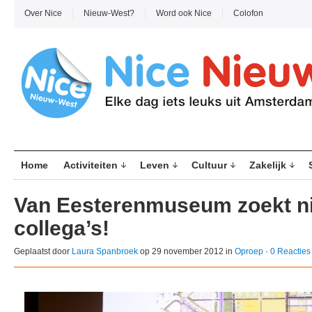
Over Nice
Nieuw-West?
Word ook Nice
Colofon
Home
Activiteiten
Leven
Cultuur
Zakelijk
Van Eesterenmuseum zoekt n
collega’s!
Geplaatst door
Laura Spanbroek
op 29 november 2012 in
Oproep
·
0 Reacties