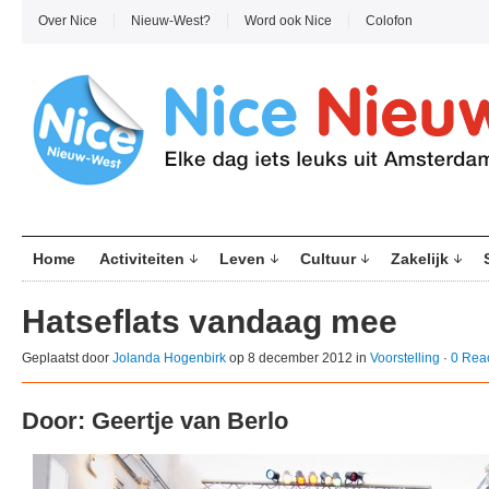
Over Nice
Nieuw-West?
Word ook Nice
Colofon
Home
Activiteiten
Leven
Cultuur
Zakelijk
Hatseflats vandaag mee
Geplaatst door
Jolanda Hogenbirk
op 8 december 2012 in
Voorstelling
·
0 Reac
Door: Geertje van Berlo