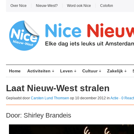
Over Nice
Nieuw-West?
Word ook Nice
Colofon
Home
Activiteiten
Leven
Cultuur
Zakelijk
Laat Nieuw-West stralen
Geplaatst door
Carsten Lund Thomsen
op 10 december 2012 in
Actie
·
0 React
Door: Shirley Brandeis