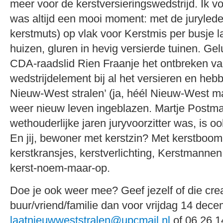
meer voor de kerstversieringswedstrijd. Ik v
was altijd een mooi moment: met de jurylede
kerstmuts) op vlak voor Kerstmis per busje l
huizen, gluren in hevig versierde tuinen. Ge
CDA-raadslid Rien Fraanje het ontbreken v
wedstrijdelement bij al het versieren en heb
Nieuw-West stralen’ (ja, héél Nieuw-West 
weer nieuw leven ingeblazen. Martje Postma,
wethouderlijke jaren juryvoorzitter was, is oo
En jij, bewoner met kerstzin? Met kerstboom,
kerstkransjes, kerstverlichting, Kerstmannen
kerst-noem-maar-op.
Doe je ook weer mee? Geef jezelf of die cre
buur/vriend/familie dan voor vrijdag 14 dece
laatnieuwweststralen@upcmail.nl
of 06 26 