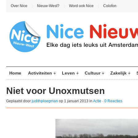
Over Nice
Nieuw-West?
Word ook Nice
Colofon
Home
Activiteiten
Leven
Cultuur
Zakelijk
Niet voor Unoxmutsen
Geplaatst door
judithploegman
op 1 januari 2013 in
Actie
·
0 Reacties