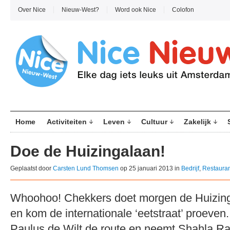
Over Nice
Nieuw-West?
Word ook Nice
Colofon
Home
Activiteiten
Leven
Cultuur
Zakelijk
Doe de Huizingalaan!
Geplaatst door
Carsten Lund Thomsen
op 25 januari 2013 in
Bedrijf
,
Restauran
Whoohoo! Chekkers doet morgen de Huizin
en kom de internationale ‘eetstraat’ proeve
Paulus de Wilt de route en neemt Shahla Ra