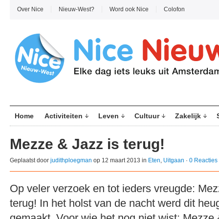
Over Nice
Nieuw-West?
Word ook Nice
Colofon
Home
Activiteiten
Leven
Cultuur
Zakelijk
Mezze & Jazz is terug!
Geplaatst door
judithploegman
op 12 maart 2013 in
Eten
,
Uitgaan
·
0 Reacties
Op veler verzoek en tot ieders vreugde: Mezz
terug! In het holst van de nacht werd dit heug
gemaakt. Voor wie het nog niet wist: Mezze 