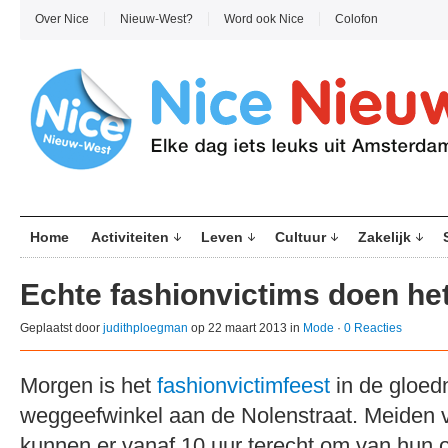
Over Nice
Nieuw-West?
Word ook Nice
Colofon
Home
Activiteiten
Leven
Cultuur
Zakelijk
Echte fashionvictims doen het
Geplaatst door
judithploegman
op 22 maart 2013 in
Mode
·
0 Reacties
Morgen is het
fashionvictimfeest
in de gloed
weggeefwinkel aan de Nolenstraat. Meiden v
kunnen er vanaf 10 uur terecht om van hun 