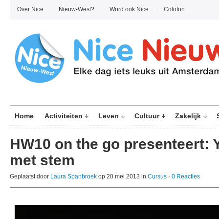
Over Nice
Nieuw-West?
Word ook Nice
Colofon
Home
Activiteiten
Leven
Cultuur
Zakelijk
HW10 on the go presenteert: Y
met stem
Geplaatst door
Laura Spanbroek
op 20 mei 2013 in
Cursus
·
0 Reacties