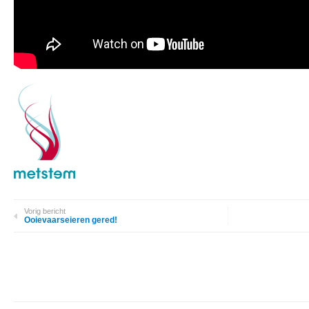
Vorig bericht
Ooievaarseieren gered!