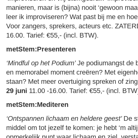
manieren, maar is (bijna) nooit ‘gewoon maa
leer ik improviseren? Wat past bij me en hoe
Voor zangers, sprekers, acteurs etc. ZAT
16.00. Tarief: €55,- (incl. BTW).
metStem:Presenteren
‘Mindful op het Podium’
Je podiumangst de 
en memorabel moment creëren? Met eigenh
staan? Met meer overtuiging spreken of z
29 juni
11.00 -16.00. Tarief: €55,- (incl. BTW
metStem:Mediteren
‘Ontspannen lichaam en heldere geest’
De s
middel om tot jezelf te komen: je hebt ‘m altij
opmerkelijk punt waar lichaam en ziel, vers