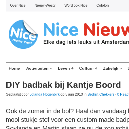
Over Nice
Nieuw-West?
Word ook Nice
Colofon
Home
Activiteiten
Leven
Cultuur
Zakelijk
DIY badbak bij Kantje Boord
Geplaatst door
Jolanda Hogenbirk
op 5 juni 2013 in
Bedrijf
,
Chekkers
·
0 React
Ook de zomer in de bol? Haal dan vandaag b
mooi stukje stof voor een custom made badp
Soylanda en Martin staan ze nu de zon schijnt