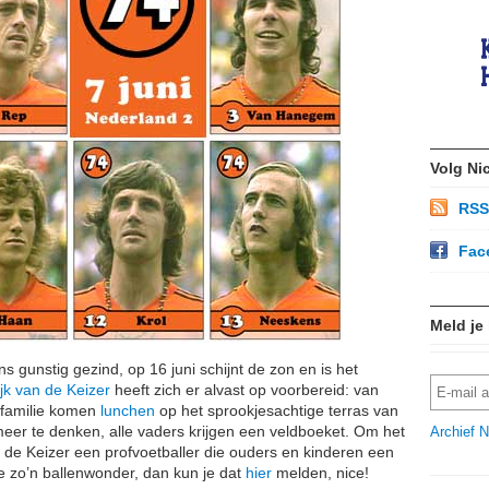
Volg Ni
RSS
Fac
Meld je
 gunstig gezind, op 16 juni schijnt de zon en is het
jk van de Keizer
heeft zich er alvast op voorbereid: van
e familie komen
lunchen
op het sprookjesachtige terras van
meer te denken, alle vaders krijgen een veldboeket. Om het
Archief N
 de Keizer een profvoetballer die ouders en kinderen een
e zo’n ballenwonder, dan kun je dat
hier
melden, nice!