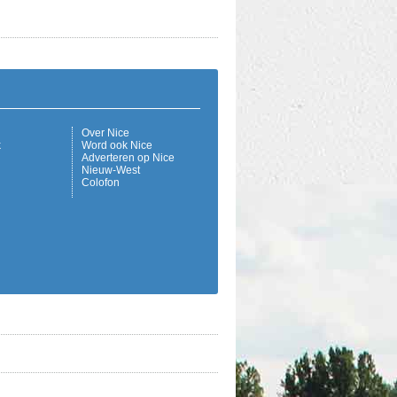
Over Nice
k
Word ook Nice
Adverteren op Nice
Nieuw-West
Colofon