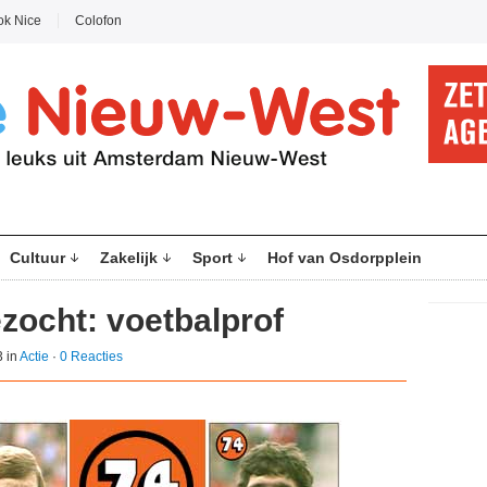
ok Nice
Colofon
Cultuur
Zakelijk
Sport
Hof van Osdorpplein
ocht: voetbalprof
3 in
Actie
·
0 Reacties