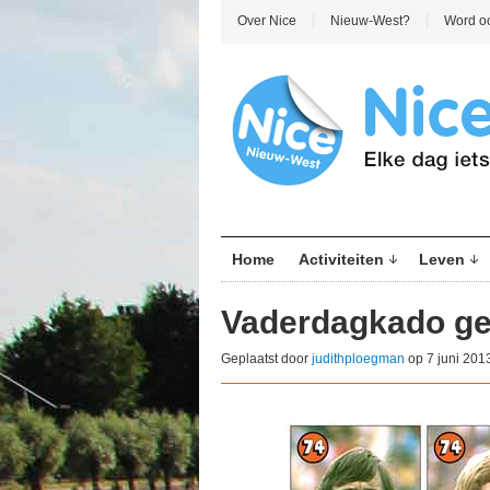
Over Nice
Nieuw-West?
Word o
Home
Activiteiten
Leven
Vaderdagkado gez
Geplaatst door
judithploegman
op 7 juni 201