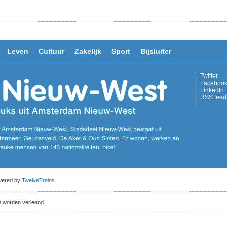
Leven
Cultuur
Zakelijk
Sport
Bijsluiter
Twitter
Faceboo
LinkedIn
RSS feed
owered by
TwelveTrains
n worden verleend