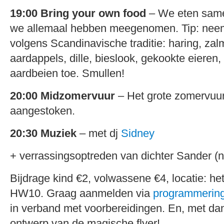
19:00
Bring your own food
– We eten same
we allemaal hebben meegenomen. Tip: nee
volgens Scandinavische traditie: haring, za
aardappels, dille, bieslook, gekookte eieren, 
aardbeien toe. Smullen!
20:00 Midzomervuur
– Het grote zomervuur
aangestoken.
20:30 Muziek
– met dj
Sidney
+ verrassingsoptreden van dichter Sander (n
Bijdrage kind €2, volwassene €4, locatie: he
HW10. Graag aanmelden via
programmerin
in verband met voorbereidingen. En, met d
ontwerp van de magische flyer!