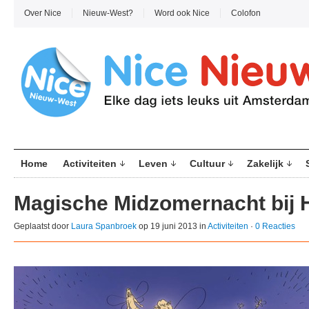
Over Nice
Nieuw-West?
Word ook Nice
Colofon
Home
Activiteiten
Leven
Cultuur
Zakelijk
Magische Midzomernacht bij
Geplaatst door
Laura Spanbroek
op 19 juni 2013 in
Activiteiten
·
0 Reacties