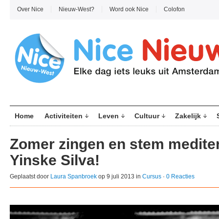
Over Nice
Nieuw-West?
Word ook Nice
Colofon
Home
Activiteiten
Leven
Cultuur
Zakelijk
Zomer zingen en stem medite
Yinske Silva!
Geplaatst door
Laura Spanbroek
op 9 juli 2013 in
Cursus
·
0 Reacties