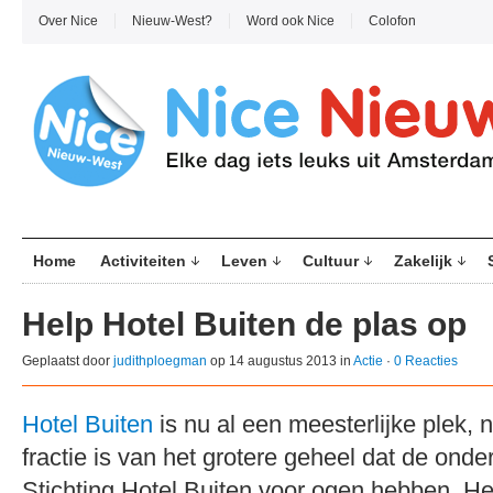
Over Nice
Nieuw-West?
Word ook Nice
Colofon
Home
Activiteiten
Leven
Cultuur
Zakelijk
Help Hotel Buiten de plas op
Geplaatst door
judithploegman
op 14 augustus 2013 in
Actie
·
0 Reacties
Hotel Buiten
is nu al een meesterlijke plek,
fractie is van het grotere geheel dat de ond
Stichting Hotel Buiten voor ogen hebben. He