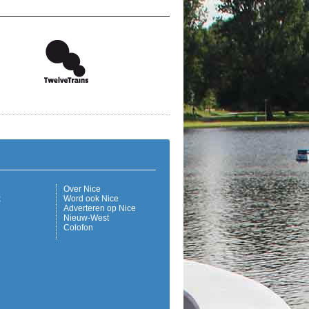
Over Nice
k
Word ook Nice
Adverteren op Nice
Nieuw-West
Colofon