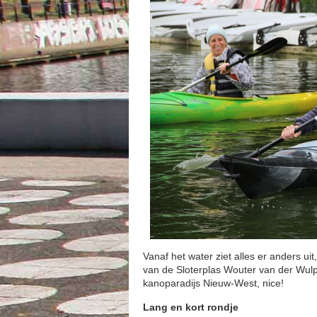
Vanaf het water ziet alles er anders u
van de Sloterplas Wouter van der Wulp.
kanoparadijs Nieuw-West, nice!
Lang en kort rondje