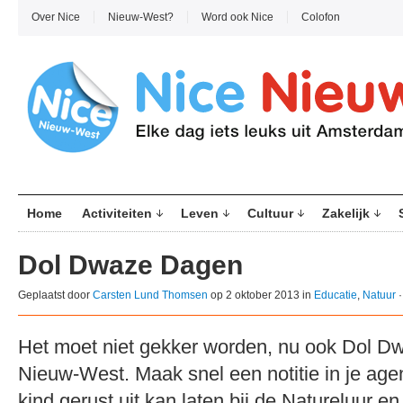
Over Nice
Nieuw-West?
Word ook Nice
Colofon
Home
Activiteiten
Leven
Cultuur
Zakelijk
Dol Dwaze Dagen
Geplaatst door
Carsten Lund Thomsen
op 2 oktober 2013 in
Educatie
,
Natuur
Het moet niet gekker worden, nu ook Dol D
Nieuw-West. Maak snel een notitie in je age
kind gerust uit kan laten bij de Natureluur 