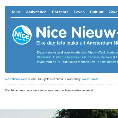
Home
Activiteiten
Hotspots
Leven
Cultuur
Zakel
Nice Nieuw West
© 2026 All Rights Reserved | Powered by
TwelveTrains
Disclaimer: Aan deze website kunnen geen rechten worden verleend