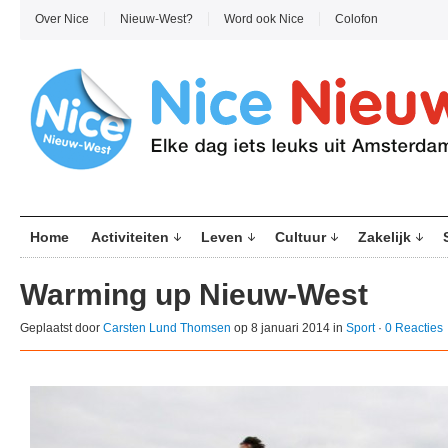
Over Nice
Nieuw-West?
Word ook Nice
Colofon
Home
Activiteiten
Leven
Cultuur
Zakelijk
Warming up Nieuw-West
Geplaatst door
Carsten Lund Thomsen
op 8 januari 2014 in
Sport
·
0 Reacties