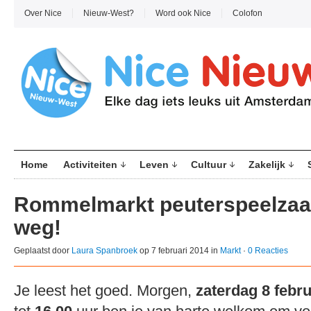
Over Nice
Nieuw-West?
Word ook Nice
Colofon
Home
Activiteiten
Leven
Cultuur
Zakelijk
Rommelmarkt peuterspeelzaal
weg!
Geplaatst door
Laura Spanbroek
op 7 februari 2014 in
Markt
·
0 Reacties
Je leest het goed. Morgen,
zaterdag 8 febru