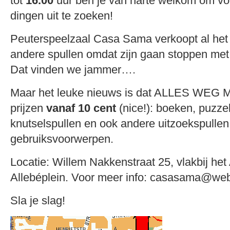
tot
16.00
uur ben je van harte welkom om voo
dingen uit te zoeken!
Peuterspeelzaal Casa Sama verkoopt al het
andere spullen omdat zijn gaan stoppen met
Dat vinden we jammer….
Maar het leuke nieuws is dat ALLES WEG M
prijzen
vanaf
10 cent
(nice!): boeken, puzze
knutselspullen en ook andere uitzoekspullen
gebruiksvoorwerpen.
Locatie: Willem Nakkenstraat 25, vlakbij het
Allebéplein. Voor meer info: casasama@we
Sla je slag!