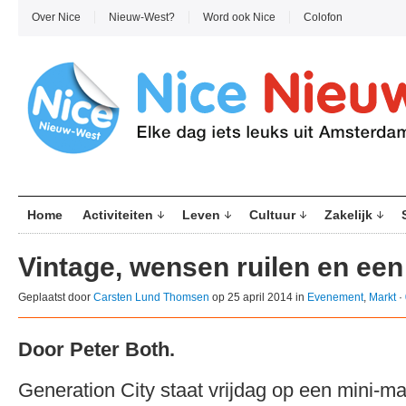
Over Nice
Nieuw-West?
Word ook Nice
Colofon
Home
Activiteiten
Leven
Cultuur
Zakelijk
Vintage, wensen ruilen en een
Geplaatst door
Carsten Lund Thomsen
op 25 april 2014 in
Evenement
,
Markt
·
Door Peter Both.
Generation City staat vrijdag op een mini-ma