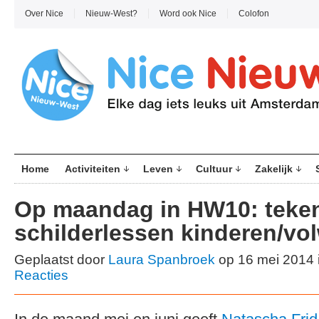
Over Nice
Nieuw-West?
Word ook Nice
Colofon
Home
Activiteiten
Leven
Cultuur
Zakelijk
Op maandag in HW10: teken
schilderlessen kinderen/vo
Geplaatst door
Laura Spanbroek
op 16 mei 2014 
Reacties