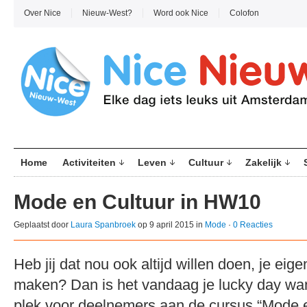
Over Nice
Nieuw-West?
Word ook Nice
Colofon
Home
Activiteiten
Leven
Cultuur
Zakelijk
Mode en Cultuur in HW10
Geplaatst door
Laura Spanbroek
op 9 april 2015 in
Mode
·
0 Reacties
Heb jij dat nou ook altijd willen doen, je eige
maken? Dan is het vandaag je lucky day wa
plek voor deelnemers aan de cursus “Mode e