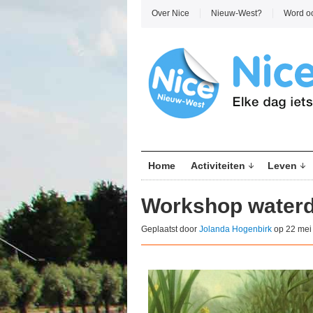
Over Nice
Nieuw-West?
Word o
Home
Activiteiten
Leven
Workshop waterd
Geplaatst door
Jolanda Hogenbirk
op 22 mei