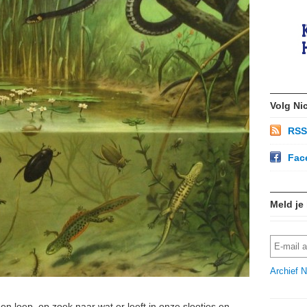
Volg Ni
RSS
Fac
Meld je
Archief N
en loep, op zoek naar wat er leeft in onze slootjes en