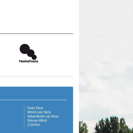
Over Nice
k
Word ook Nice
Adverteren op Nice
Nieuw-West
Colofon