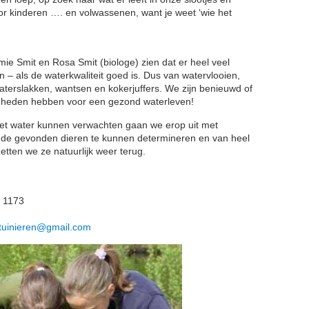
or kinderen …. en volwassenen, want je weet ‘wie het
mie Smit en Rosa Smit (biologe) zien dat er heel veel
n – als de waterkwaliteit goed is. Dus van watervlooien,
 waterslakken, wantsen en kokerjuffers. We zijn benieuwd of
igheden hebben voor een gezond waterleven!
 het water kunnen verwachten gaan we erop uit met
m de gevonden dieren te kunnen determineren en van heel
zetten we ze natuurlijk weer terug.
g 1173
ktuinieren@gmail.com