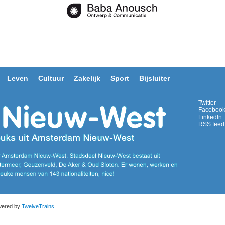
Leven
Cultuur
Zakelijk
Sport
Bijsluiter
Twitter
Faceboo
LinkedIn
RSS feed
owered by
TwelveTrains