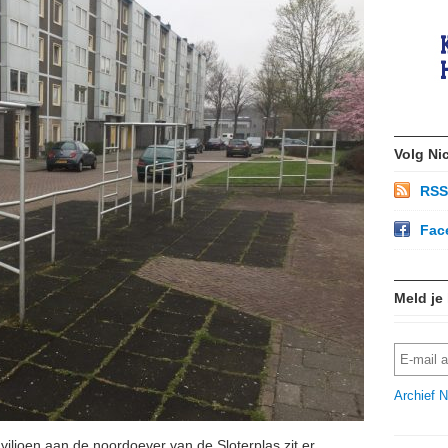
Volg Ni
RSS
Fac
Meld je
Archief N
iljoen aan de noordoever van de Sloterplas zit er