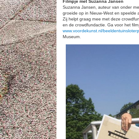
Filmpje met Suzanna Jansen
Suzanna Jansen, auteur van onder m
groeide op in Nieuw-West en speelde al
Zij helpt graag mee met deze crowdfunda
en de crowdfundactie. Ga voor het film
www.voordekunst.nl/beeldentuinsloterp
Museum.