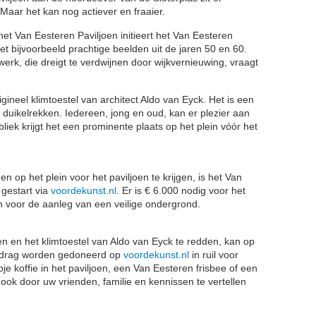
Maar het kan nog actiever en fraaier.
 Van Eesteren Paviljoen initieert het Van Eesteren
bijvoorbeeld prachtige beelden uit de jaren 50 en 60.
werk, die dreigt te verdwijnen door wijkvernieuwing, vraagt
gineel klimtoestel van architect Aldo van Eyck. Het is een
duikelrekken. Iedereen, jong en oud, kan er plezier aan
iek krijgt het een prominente plaats op het plein vóór het
 op het plein voor het paviljoen te krijgen, is het Van
estart via
voordekunst.nl
. Er is € 6.000 nodig voor het
n voor de aanleg van een veilige ondergrond.
n en het klimtoestel van Aldo van Eyck te redden, kan op
bedrag worden gedoneerd op
voordekunst.nl
in ruil voor
e koffie in het paviljoen, een Van Eesteren frisbee of een
 ook door uw vrienden, familie en kennissen te vertellen