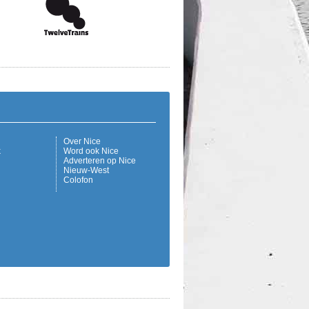
Over Nice
k
Word ook Nice
Adverteren op Nice
Nieuw-West
Colofon