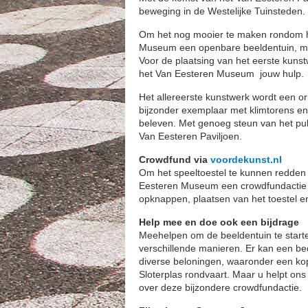
beweging in de Westelijke Tuinsteden. 
Om het nog mooier te maken rondom het
Museum een openbare beeldentuin, met 
Voor de plaatsing van het eerste kunst
het Van Eesteren Museum jouw hulp.
Het allereerste kunstwerk wordt een ori
bijzonder exemplaar met klimtorens en 
beleven. Met genoeg steun van het publ
Van Eesteren Paviljoen.
Crowdfund via
voordekunst.nl
Om het speeltoestel te kunnen redden en
Eesteren Museum een crowdfundactie g
opknappen, plaatsen van het toestel e
Help mee en doe ook een bijdrage
Meehelpen om de beeldentuin te starte
verschillende manieren. Er kan een 
diverse beloningen, waaronder een kopj
Sloterplas rondvaart. Maar u helpt ons
over deze bijzondere crowdfundactie.