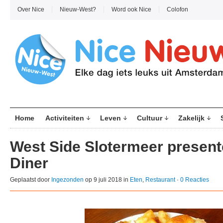
Over Nice
Nieuw-West?
Word ook Nice
Colofon
Home
Activiteiten
Leven
Cultuur
Zakelijk
West Side Slotermeer present
Diner
Geplaatst door
Ingezonden
op 9 juli 2018 in
Eten
,
Restaurant
·
0 Reacties