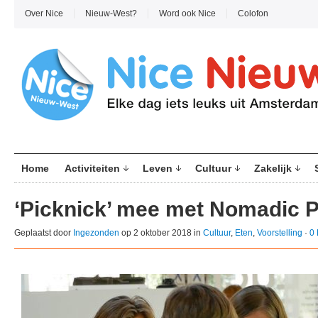
Over Nice
Nieuw-West?
Word ook Nice
Colofon
Home
Activiteiten
Leven
Cultuur
Zakelijk
‘Picknick’ mee met Nomadic P
Geplaatst door
Ingezonden
op 2 oktober 2018 in
Cultuur
,
Eten
,
Voorstelling
·
0 