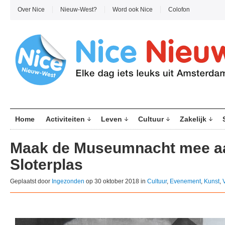
Over Nice
Nieuw-West?
Word ook Nice
Colofon
Home
Activiteiten
Leven
Cultuur
Zakelijk
Maak de Museumnacht mee a
Sloterplas
Geplaatst door
Ingezonden
op 30 oktober 2018 in
Cultuur
,
Evenement
,
Kunst
,