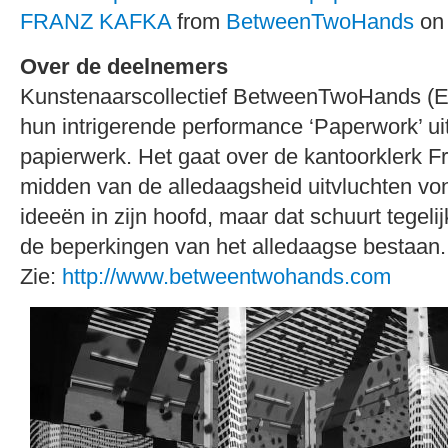
FRANZ KAFKA
from
BetweenTwoHands
o
Over de deelnemers
Kunstenaarscollectief BetweenTwoHands (Er
hun intrigerende performance ‘Paperwork’ uit,
papierwerk. Het gaat over de kantoorklerk F
midden van de alledaagsheid uitvluchten vond
ideeën in zijn hoofd, maar dat schuurt tegeli
de beperkingen van het alledaagse bestaan.
Zie:
http://www.betweentwohands.com