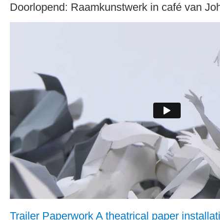
Doorlopend: Raamkunstwerk in café van J
Trailer Paperwork A theatrical paper installat