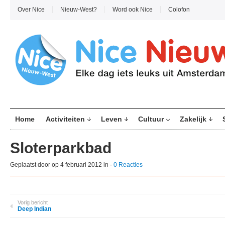
Over Nice
Nieuw-West?
Word ook Nice
Colofon
Home
Activiteiten
Leven
Cultuur
Zakelijk
Sloterparkbad
Geplaatst door
op 4 februari 2012 in ·
0 Reacties
Vorig bericht
Deep Indian