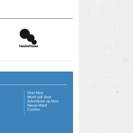
Over Nice
k
Word ook Nice
Adverteren op Nice
Nieuw-West
Colofon